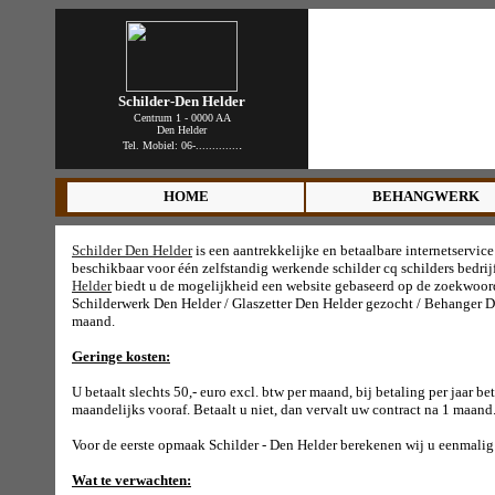
Schilder-Den Helder
Centrum 1 - 0000 AA
Den Helder
.
Tel. Mobiel: 06-.............
HOME
BEHANGWERK
Schilder Den Helder
is een aantrekkelijke en betaalbare internetservice
beschikbaar voor één zelfstandig werkende schilder cq schilders bedri
Helder
biedt u de mogelijkheid een website gebaseerd op de zoekwoor
Schilderwerk Den Helder / Glaszetter Den Helder gezocht / Behanger De
maand.
Geringe kosten:
U betaalt slechts 50,- euro excl. btw per maand, bij betaling per jaar be
maandelijks vooraf. Betaalt u niet, dan vervalt uw contract na 1 maand
Voor de eerste opmaak Schilder - Den Helder berekenen wij u eenmalig 
Wat te verwachten: