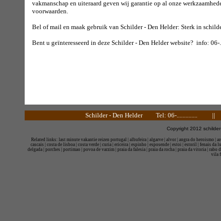
vakmanschap en uiteraard geven wij garantie op al onze werkzaamheden
voorwaarden.
Bel of mail en maak gebruik van Schilder - Den Helder: Sterk in schild
Bent u geïnteresseerd in deze Schilder - Den Helder website? info: 06-....
Schilder - Den Helder
Tel: 06-.............. 
Copyright 2012
schilde
Related links:
last minute vakantie reizen portugal
|
albufeira
|
algarve
|
alvor
|
angra do heroismo
|
ar
cascais
|
costa de lisboa
|
costa verde
|
curia
|
ericeira
|
espinho
|
esposende
|
estoi
|
estoril
|
fenais da l
delgada
|
porches
|
portimao
|
povoa de varzim
|
praia da falesia
|
praia da rocha
|
praia da vitoria
|
rabo d
vila 