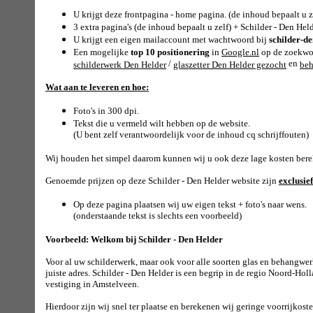
U krijgt deze frontpagina - home pagina. (de inhoud bepaalt u z
3 extra pagina's (de inhoud bepaalt u zelf) + Schilder - Den Held
U krijgt een eigen mailaccount met wachtwoord bij
schilder-d
Een mogelijke
top 10 positionering
in
Google.nl
op de zoekw
/
en
schilderwerk Den Helder
glaszetter Den Helder gezocht
beh
Wat aan te leveren en hoe:
Foto's in 300 dpi.
Tekst die u vermeld wilt hebben op de website.
(U bent zelf verantwoordelijk voor de inhoud cq schrijffouten)
Wij houden het simpel daarom kunnen wij u ook deze lage kosten ber
Genoemde prijzen op deze Schilder - Den Helder website zijn
exclusie
Op deze pagina plaatsen wij uw eigen tekst + foto's naar wens.
(onderstaande tekst is slechts een voorbeeld)
Voorbeeld: Welkom bij Schilder - Den Helder
Voor al uw schilderwerk, maar ook voor alle soorten glas en behangwerk
juiste adres. Schilder -
Den Helder
is een begrip in de regio Noord-Hol
vestiging in Amstelveen.
Hierdoor zijn wij snel ter plaatse en berekenen wij geringe voorrijkoste